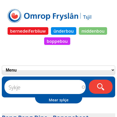
bernedeiferbliuw
ûnderbou
middenbou
boppebou
Mear sykje