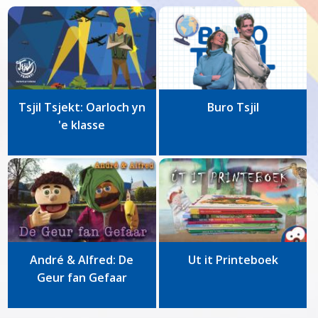
Tsjil Tsjekt: Oarloch yn
Buro Tsjil
'e klasse
André & Alfred: De
Ut it Printeboek
Geur fan Gefaar