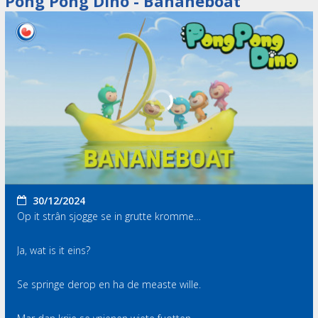
Pong Pong Dino - Bananeboat
30/12/2024
Op it strân sjogge se in grutte kromme…
Ja, wat is it eins?
Se springe derop en ha de measte wille.