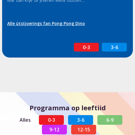
Mar dan krije se ynienen wiete fuotten….
Alle útstjoerings fan Pong Pong Dino
0-3
3-6
Programma op leeftiid
Alles
0-3
3-6
6-9
9-12
12-15