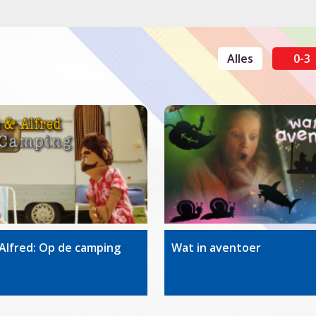
Alles
0-3
Alfred: Op de camping
Wat in aventoer