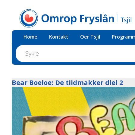
Home
Kontakt
Oer Tsjil
Programm
Bear Boeloe: De tiidmakker diel 2