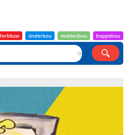
ferbliuw
ûnderbou
middenbou
boppebou