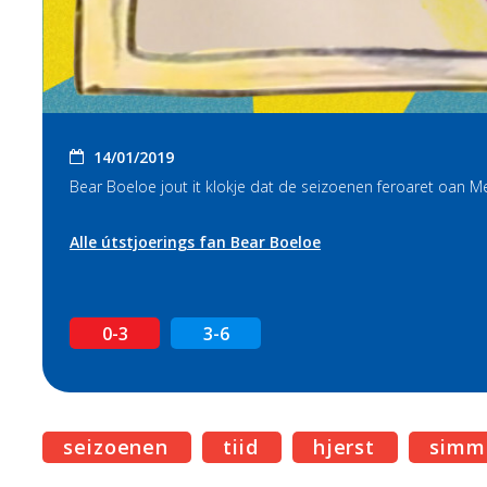
14/01/2019
Bear Boeloe jout it klokje dat de seizoenen feroaret oan Mera
Alle útstjoerings fan Bear Boeloe
0-3
3-6
seizoenen
tiid
hjerst
simm