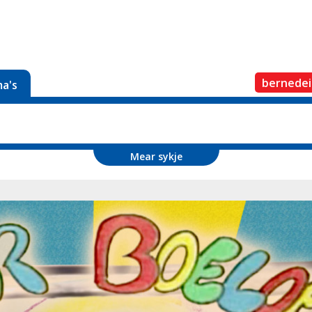
bernedei
a's
Mear sykje