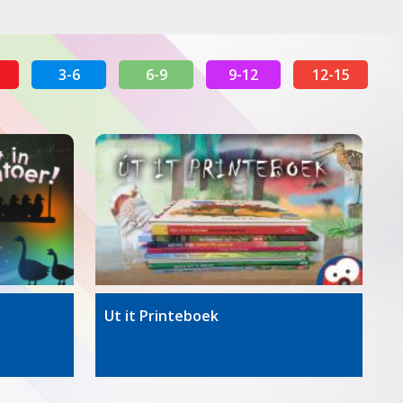
3-6
6-9
9-12
12-15
Ut it Printeboek