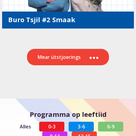
Buro Tsjil #2 Smaak
Mear útstjoerings
Programma op leeftiid
Alles
0-3
3-6
6-9