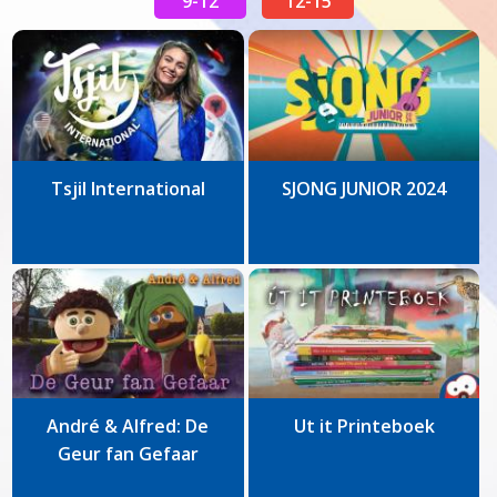
9-12
12-15
Tsjil International
SJONG JUNIOR 2024
André & Alfred: De
Ut it Printeboek
Geur fan Gefaar