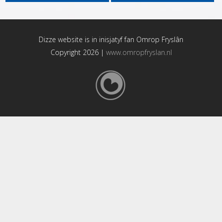
Dizze website is in inisjatyf fan
Omrop Fryslân
Copyright 2026 |
www.omropfryslan.nl