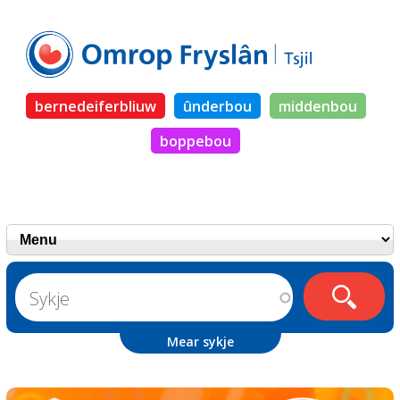
bernedeiferbliuw
ûnderbou
middenbou
boppebou
Mear sykje