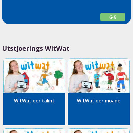
6-9
Utstjoerings WitWat
WitWat oer talint
WitWat oer moade