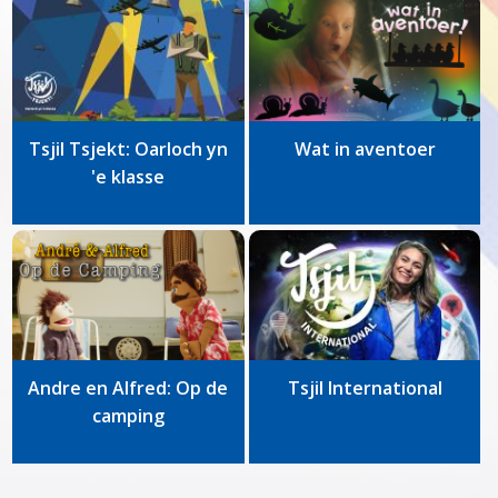
Tsjil Tsjekt: Oarloch yn
Wat in aventoer
'e klasse
Andre en Alfred: Op de
Tsjil International
camping