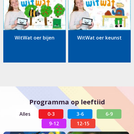
WitWat oer bijen
WitWat oer keunst
Programma op leeftiid
Alles
0-3
3-6
6-9
9-12
12-15