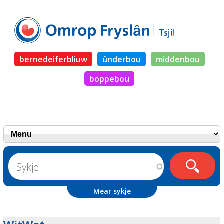
bernedeiferbliuw
ûnderbou
middenbou
boppebou
Mear sykje