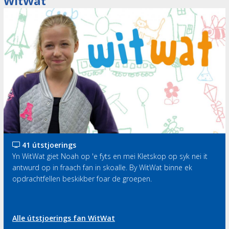
WitWat
41 útstjoerings
Yn WitWat giet Noah op 'e fyts en mei Kletskop op syk nei it
antwurd op in fraach fan in skoalle. By WitWat binne ek
opdrachtfellen beskikber foar de groepen.
Alle útstjoerings fan WitWat