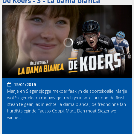
De Koers - 3 - La dama bianca
15/01/2016
Marije en Sieger sjogge mekoar faak yn de sportskoalle. Marije
wol Sieger ekstra motivearje troch yn in wite jurk oan de finish
stean te gean, as in echte 'la dama bianca', de freondinne fan
hurdfytsleginde Fausto Coppi. Mar... Dan moat Sieger wol
winne...