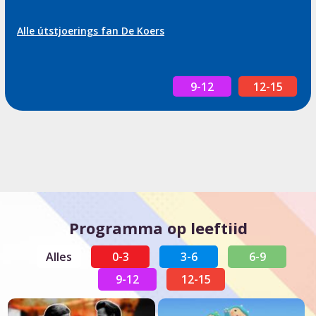
Alle útstjoerings fan De Koers
9-12
12-15
Programma op leeftiid
Alles
0-3
3-6
6-9
9-12
12-15