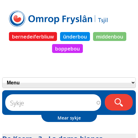
bernedeiferbliuw
ûnderbou
middenbou
boppebou
Mear sykje