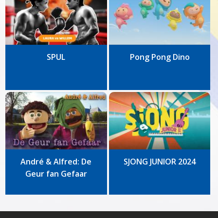
SPUL
Pong Pong Dino
André & Alfred: De
SJONG JUNIOR 2024
Geur fan Gefaar