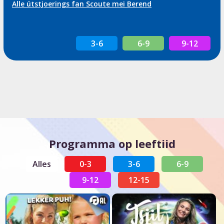
Alle útstjoerings fan Scoute mei Berend
3-6
6-9
9-12
Programma op leeftiid
Alles
0-3
3-6
6-9
9-12
12-15