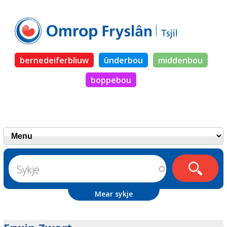
bernedeiferbliuw
ûnderbou
middenbou
boppebou
Mear sykje