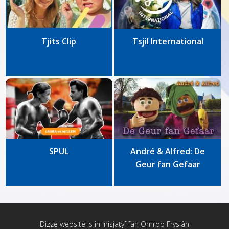
Tjits Clip
Tsjil International
SPUL
André & Alfred: De
Geur fan Gefaar
Dizze website is in inisjatyf fan
Omrop Fryslân