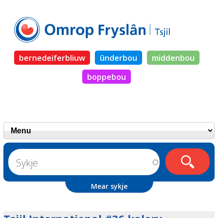
bernedeiferbliuw
ûnderbou
middenbou
boppebou
Mear sykje