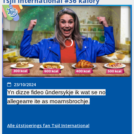
Tsjil International #36 kalory
23/10/2024
Yn dizze fideo ûndersykje ik wat se no
allegearre ite as moarnsbrochje.
Alle útstjoerings fan Tsjil International