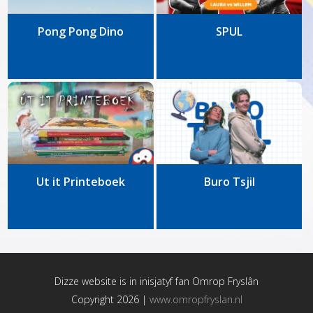
Pong Pong Dino
SPUL
Ut it Printeboek
Buro Tsjil
Dizze website is in inisjatyf fan
Omrop Fryslân
Copyright 2026 |
www.omropfryslan.nl