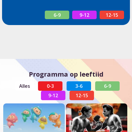
6-9
9-12
12-15
Programma op leeftiid
Alles
0-3
3-6
6-9
9-12
12-15