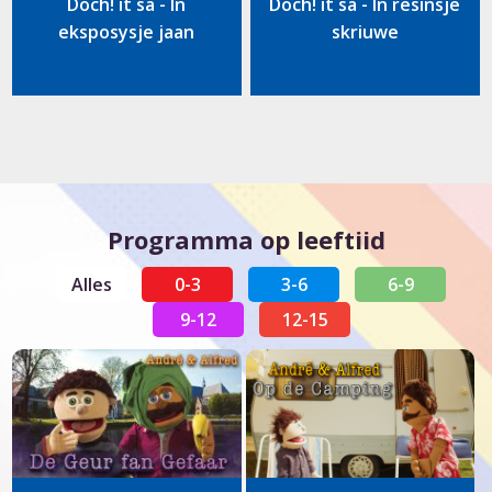
Doch! it sa - In
Doch! it sa - In resinsje
eksposysje jaan
skriuwe
Programma op leeftiid
Alles
0-3
3-6
6-9
9-12
12-15