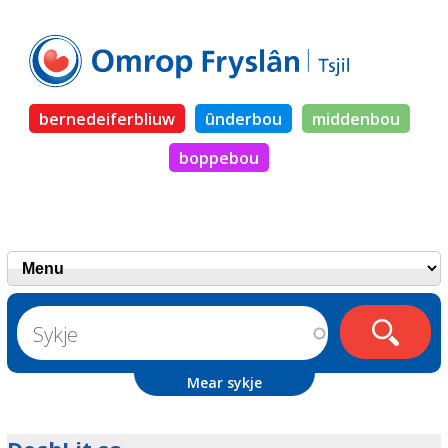
bernedeiferbliuw
ûnderbou
middenbou
boppebou
Mear sykje