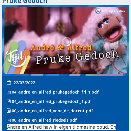
Pruke Gedoch
22/03/2022
04_andre_en_alfred_prukegedoch_frl_1.pdf
04_andre_en_alfred_prukegedoch_1.pdf
00_andre_en_alfred_voor_de_docent.pdf
00_andre_en_alfred_riedsels.pdf
André en Alfred haw in eigen tiidmasine boud. En