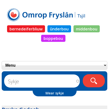
bernedeiferbliuw
ûnderbou
middenbou
boppebou
Mear sykje