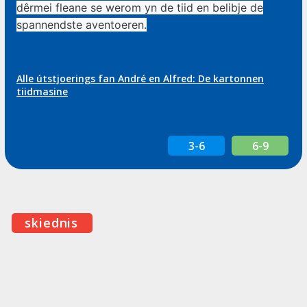
dêrmei fleane se werom yn de tiid en belibje de
spannendste aventoeren.
Alle útstjoerings fan André en Alfred: De kartonnen
tiidmasine
3-6
6-9
skiednis