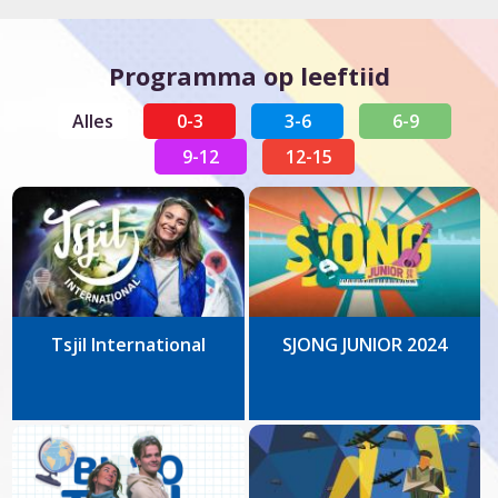
Programma op leeftiid
Alles
0-3
3-6
6-9
9-12
12-15
Tsjil International
SJONG JUNIOR 2024