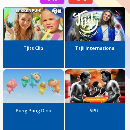
Tjits Clip
Tsjil International
Pong Pong Dino
SPUL