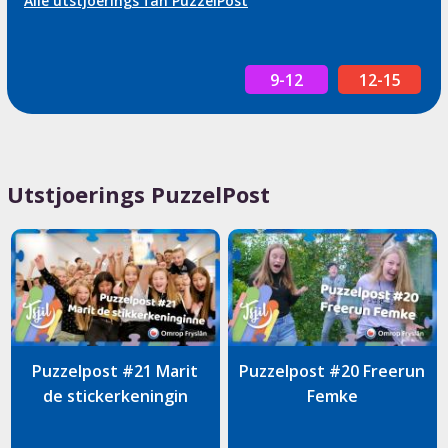
Alle útstjoerings fan PuzzelPost
9-12
12-15
Utstjoerings PuzzelPost
Puzzelpost #21 Marit
Puzzelpost #20 Freerun
de stickerkeningin
Femke