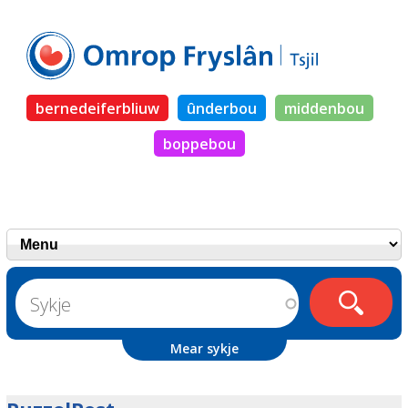
bernedeiferbliuw
ûnderbou
middenbou
boppebou
Mear sykje