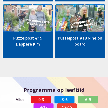
Puzzelpost #19
Puzzelpost #18 Nine on
Dappere Kim
board
Programma op leeftiid
Alles
0-3
3-6
6-9
9-12
12-15