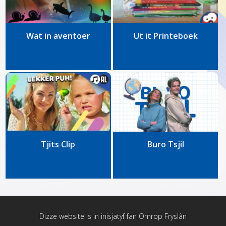
Wat in aventoer
Ut it Printeboek
Tjits Clip
Buro Tsjil
Dizze website is in inisjatyf fan
Omrop Fryslân