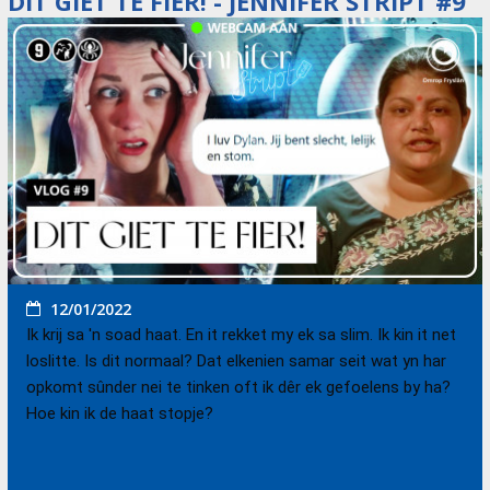
DIT GIET TE FIER! - JENNIFER STRIPT #9
12/01/2022
Ik krij sa 'n soad haat. En it rekket my ek sa slim. Ik kin it net 
loslitte. Is dit normaal? Dat elkenien samar seit wat yn har 
opkomt sûnder nei te tinken oft ik dêr ek gefoelens by ha? 
Hoe kin ik de haat stopje?