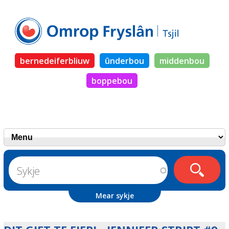
bernedeiferbliuw
ûnderbou
middenbou
boppebou
Mear sykje