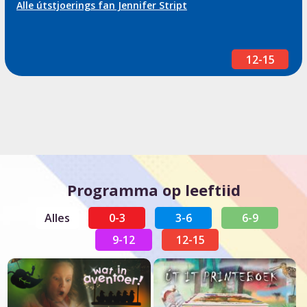
Alle útstjoerings fan Jennifer Stript
12-15
Programma op leeftiid
Alles
0-3
3-6
6-9
9-12
12-15