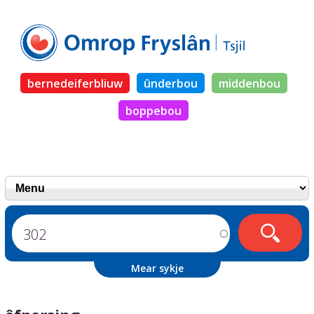
bernedeiferbliuw
ûnderbou
middenbou
boppebou
Mear sykje