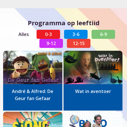
Programma op leeftiid
Alles
0-3
3-6
6-9
9-12
12-15
André & Alfred: De
Wat in aventoer
Geur fan Gefaar