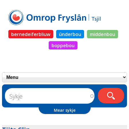
bernedeiferbliuw
ûnderbou
middenbou
boppebou
Mear sykje