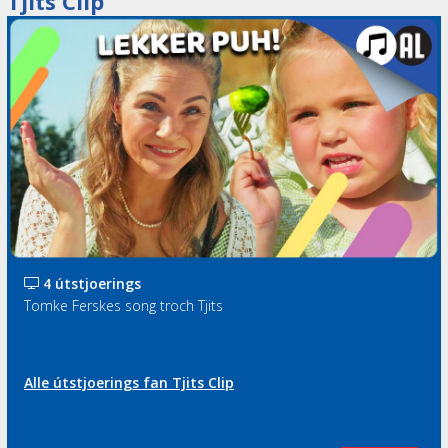
Tjits Clip
4 útstjoerings
Tomke Ferskes song troch Tjits
Alle útstjoerings fan Tjits Clip