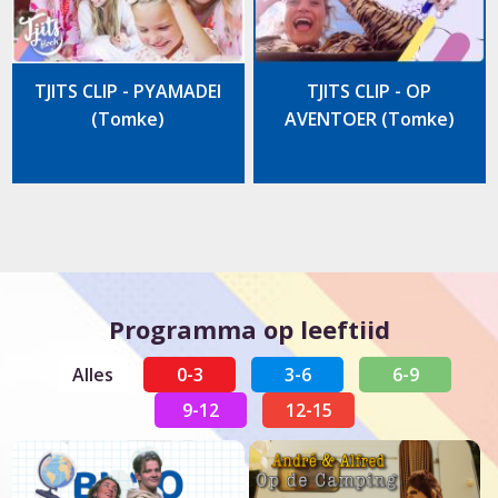
TJITS CLIP - PYAMADEI
TJITS CLIP - OP
(Tomke)
AVENTOER (Tomke)
Programma op leeftiid
Alles
0-3
3-6
6-9
9-12
12-15