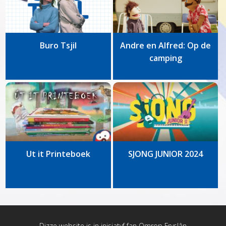
Buro Tsjil
Andre en Alfred: Op de
camping
Ut it Printeboek
SJONG JUNIOR 2024
Dizze website is in inisjatyf fan
Omrop Fryslân