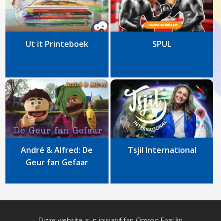
Ut it Printeboek
SPUL
André & Alfred: De
Tsjil International
Geur fan Gefaar
Dizze website is in inisjatyf fan
Omrop Fryslân