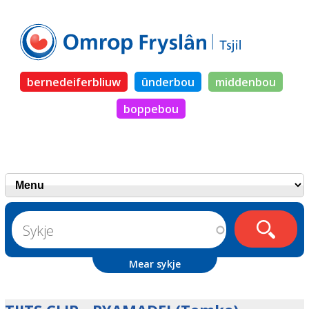
bernedeiferbliuw
ûnderbou
middenbou
boppebou
Mear sykje