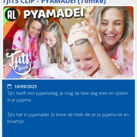
TJITS CLIP - PYAMADEI (Tomke)
16/09/2025
Tjits heeft een pyjamadag. Je mag de hele dag eten en spelen
in je pyjama.
Tjits hat in pyjamadei. Jo kinne de hiele dei yn jo pyjama ite en
boartsje.