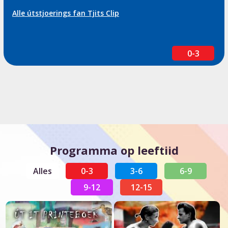
Alle útstjoerings fan Tjits Clip
0-3
Programma op leeftiid
Alles
0-3
3-6
6-9
9-12
12-15