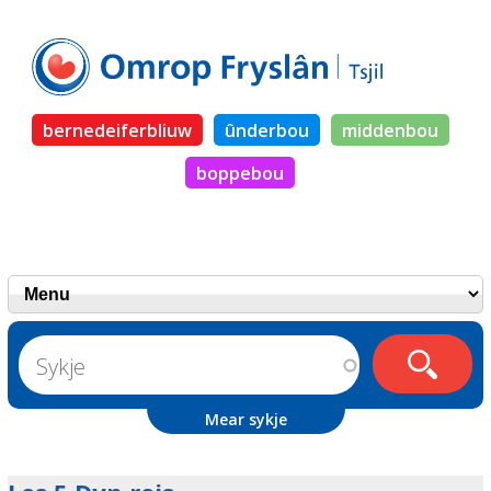
bernedeiferbliuw
ûnderbou
middenbou
boppebou
Mear sykje