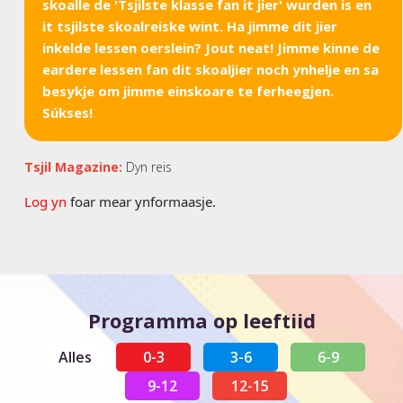
skoalle de 'Tsjilste klasse fan it jier' wurden is en
it tsjilste skoalreiske wint. Ha jimme dit jier
inkelde lessen oerslein? Jout neat! Jimme kinne de
eardere lessen fan dit skoaljier noch ynhelje en sa
besykje om jimme einskoare te ferheegjen.
Súkses!
Tsjil Magazine:
Dyn reis
Log yn
foar mear ynformaasje.
Programma op leeftiid
Alles
0-3
3-6
6-9
9-12
12-15