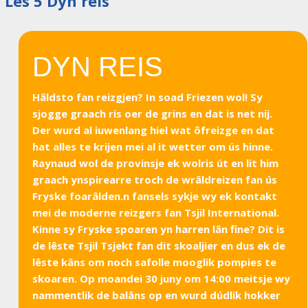
Les 5 Dyn reis
DYN REIS
Hâldsto fan reizgjen? In soad Friezen wol! Sy
sjogge graach ris oer de grins en dat is net nij.
Der wurd al iuwenlang hiel wat ôfreizge en dat
hat alles te krijen mei al it wetter om ús hinne.
Raynaud wol de provinsje ek wolris út en lit him
graach ynspirearre troch de wrâldreizen fan ús
Fryske foarâlden.n fansels sykje wy ek kontakt
mei de moderne reizgers fan Tsjil International.
Kinne sy Fryske spoaren yn harren lân fine? Dit is
de lêste Tsjil Tsjekt fan dit skoaljier en dus ek de
lêste kâns om noch safolle mooglik pompies te
skoaren. Op moandei 30 juny om 14:00 meitsje wy
nammentlik de balâns op en wurd dúdlik hokker