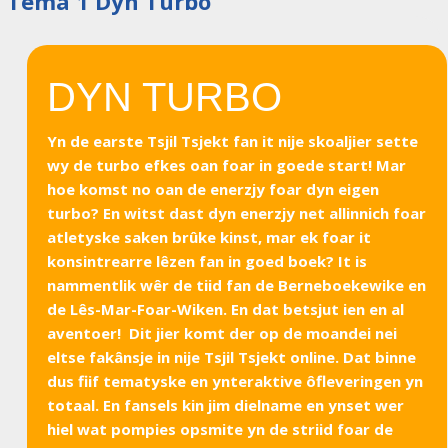
Tema 1 Dyn Turbo
DYN TURBO
Yn de earste Tsjil Tsjekt fan it nije skoaljier sette
wy de turbo efkes oan foar in goede start! Mar
hoe komst no oan de enerzjy foar dyn eigen
turbo? En witst dast dyn enerzjy net allinnich foar
atletyske saken brûke kinst, mar ek foar it
konsintrearre lêzen fan in goed boek? It is
nammentlik wêr de tiid fan de Berneboekewike en
de Lês-Mar-Foar-Wiken. En dat betsjut ien en al
aventoer! Dit jier komt der op de moandei nei
eltse fakânsje in nije Tsjil Tsjekt online. Dat binne
dus fiif tematyske en ynteraktive ôfleveringen yn
totaal. En fansels kin jim dielname en ynset wer
hiel wat pompies opsmite yn de striid foar de