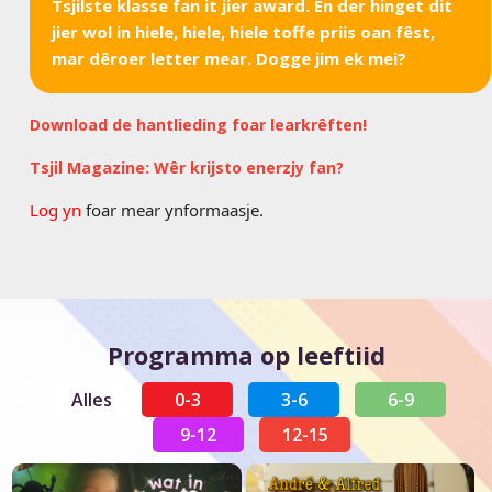
Tsjilste klasse fan it jier award. En der hinget dit
jier wol in hiele, hiele, hiele toffe priis oan fêst,
mar dêroer letter mear. Dogge jim ek mei?
Download de hantlieding foar learkrêften!
Tsjil Magazine: Wêr krijsto enerzjy fan?
Log yn
foar mear ynformaasje.
Programma op leeftiid
Alles
0-3
3-6
6-9
9-12
12-15