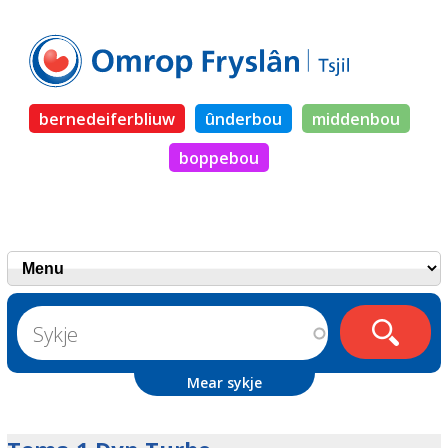
bernedeiferbliuw
ûnderbou
middenbou
boppebou
Mear sykje