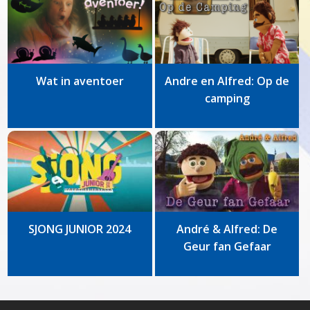
Wat in aventoer
Andre en Alfred: Op de
camping
SJONG JUNIOR 2024
André & Alfred: De
Geur fan Gefaar