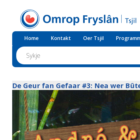
Home
Kontakt
Oer Tsjil
Programm
De Geur fan Gefaar #3: Nea wer Bût