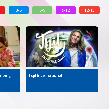
3-6
6-9
9-12
12-15
amping
Tsjil International