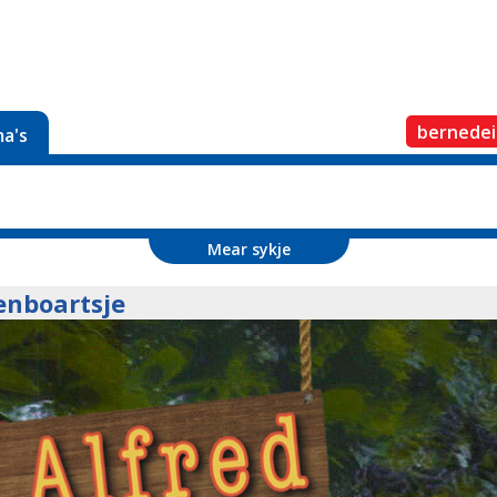
bernedei
a's
Mear sykje
enboartsje