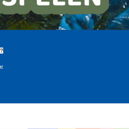
o?
ar