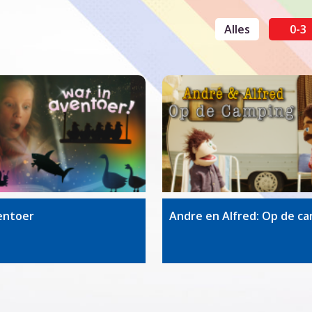
Alles
0-3
entoer
Andre en Alfred: Op de c