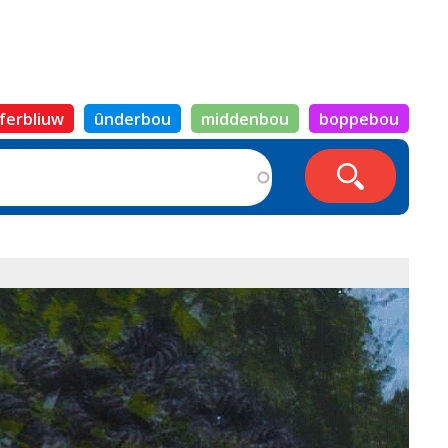
ferbliuw
ûnderbou
middenbou
boppebou