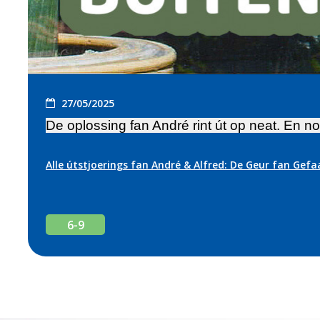
27/05/2025
De oplossing fan André rint út op neat. En n
Alle útstjoerings fan André & Alfred: De Geur fan Gefa
6-9