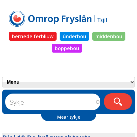
bernedeiferbliuw
ûnderbou
middenbou
boppebou
Mear sykje