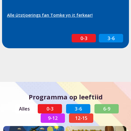
Alle útstjoerings fan Tomke yn it ferkear!
0-3
3-6
Programma op leeftiid
Alles
0-3
3-6
6-9
9-12
12-15