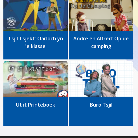
Tsjil Tsjekt: Oarloch yn
Andre en Alfred: Op de
'e klasse
camping
Ut it Printeboek
Buro Tsjil