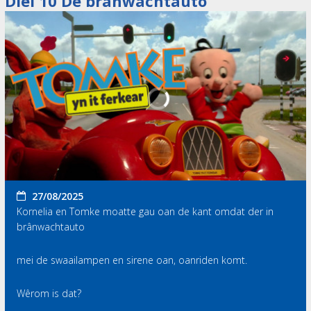
Diel 10 De brânwachtauto
27/08/2025
Kornelia en Tomke moatte gau oan de kant omdat der in
brânwachtauto
mei de swaailampen en sirene oan, oanriden komt.
Wêrom is dat?