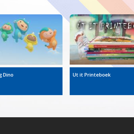
g Dino
Ut it Printeboek