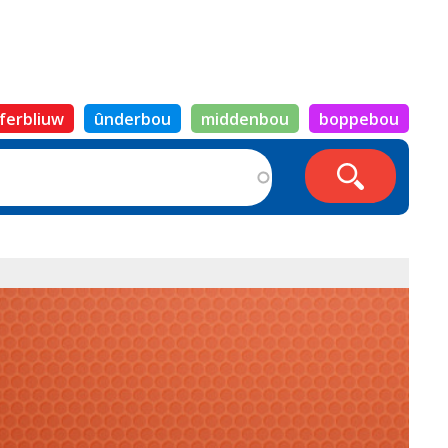
ferbliuw
ûnderbou
middenbou
boppebou