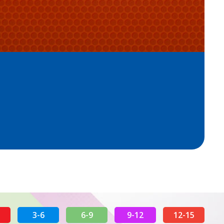
3-6
6-9
9-12
12-15