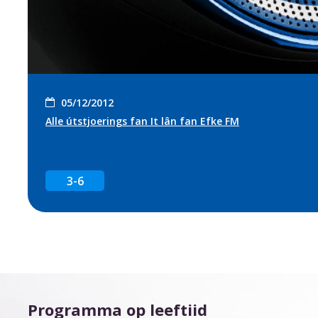
05/12/2012
Alle útstjoerings fan It lân fan Efke FM
3-6
Programma op leeftiid