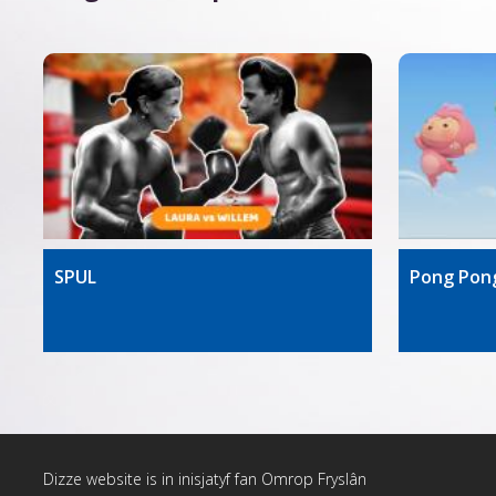
SPUL
Pong Pon
Dizze website is in inisjatyf fan
Omrop Fryslân