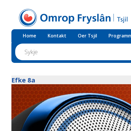
Home
Kontakt
Oer Tsjil
Programm
Efke 8a