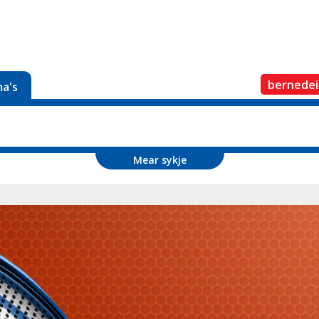
bernedei
a's
Mear sykje