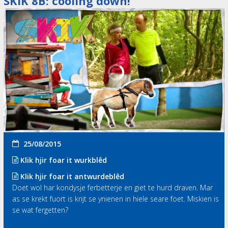
SKIK 8B: cooling down!
25/08/2015
Klik hjir foar it wurkblêd
Klik hjir foar it antwurdeblêd
Doet wol har kondysje ferbetterje en giet te hurd draven. Mar
as se krekt fuort is krijt se ynienen in hiele seare foet. Miskien is
se wat fergetten?