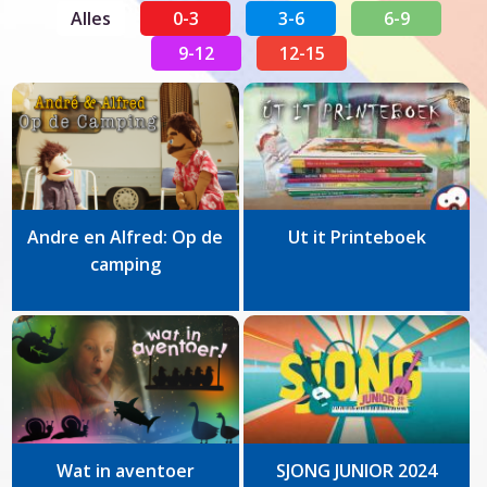
Alles
0-3
3-6
6-9
9-12
12-15
Andre en Alfred: Op de
Ut it Printeboek
camping
Wat in aventoer
SJONG JUNIOR 2024