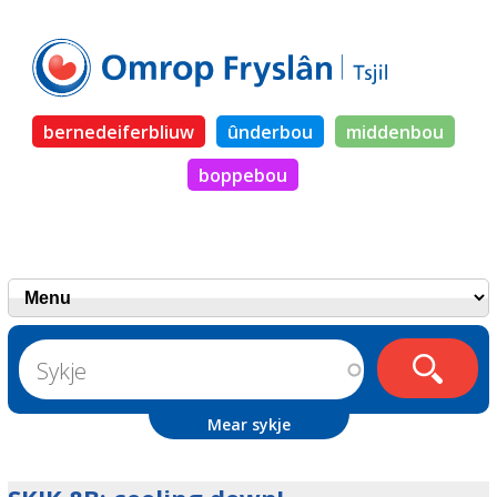
bernedeiferbliuw
ûnderbou
middenbou
boppebou
Mear sykje