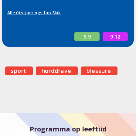
Alle útstjoerings fan Skik
6-9
9-12
sport
hurddrave
blessure
Programma op leeftiid