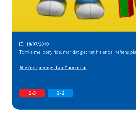
18/07/2019
Tomke mei pony ride, mar dat giet net hielendal neffens plan. '
Alle útstjoerings fan Tomketiid
0-3
3-6