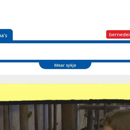
bernedei
a's
Mear sykje