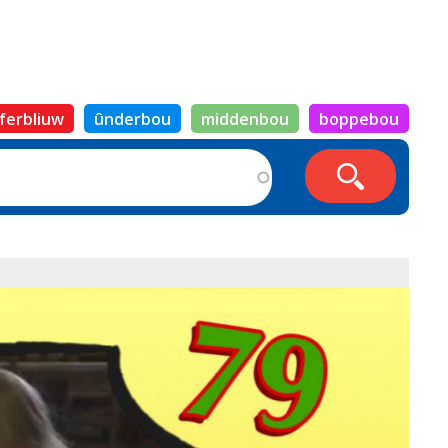
ferbliuw
ûnderbou
middenbou
boppebou