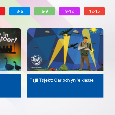
3-6
6-9
9-12
12-15
Tsjil Tsjekt: Oarloch yn 'e klasse