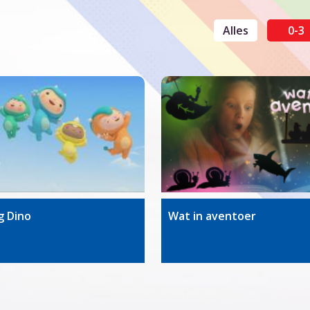
Alles
0-3
g Dino
Wat in aventoer