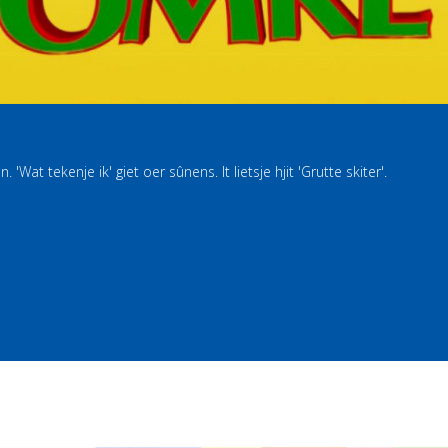
Wat tekenje ik' giet oer sûnens. It lietsje hjit 'Grutte skiter'.