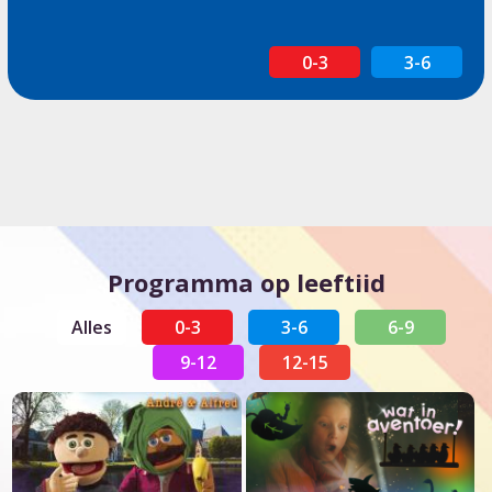
0-3
3-6
Programma op leeftiid
Alles
0-3
3-6
6-9
9-12
12-15