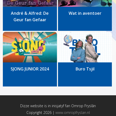
André & Alfred: De
Wat in aventoer
Geur fan Gefaar
SJONG JUNIOR 2024
Buro Tsjil
Dizze website is in inisjatyf fan
Omrop Fryslân
Copyright 2026 |
www.omropfryslan.nl