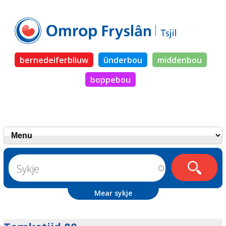
bernedeiferbliuw
ûnderbou
middenbou
boppebou
Mear sykje