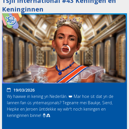
Tsjil international #43 Keningen en
Keninginnen
19/03/2026
Wy hawwe in kening yn Nederlân. 👑 Mar hoe sit dat yn de
lannen fan ús ynternasjonals? Tegearre mei Baukje, Sierd,
Hepke en Jeroen ûntdekke wy wêr't noch keningen en
keninginnen binne! 🤴👸