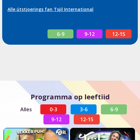
Alle útstjoerings fan Tsjil International
6-9
9-12
12-15
Programma op leeftiid
Alles
0-3
3-6
6-9
9-12
12-15