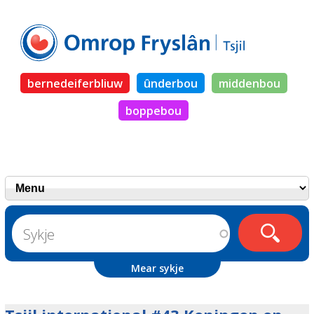
bernedeiferbliuw
ûnderbou
middenbou
boppebou
Mear sykje