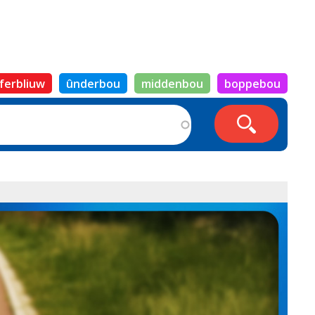
ferbliuw
ûnderbou
middenbou
boppebou