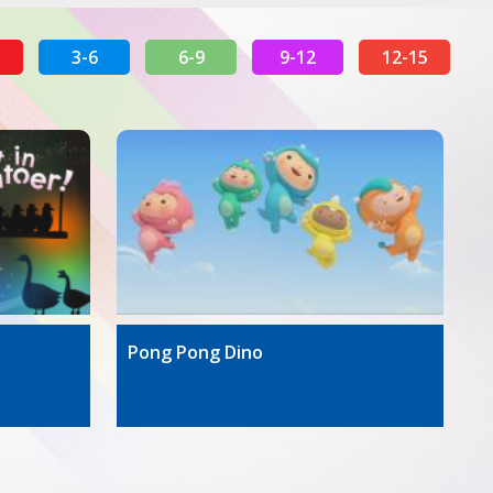
3-6
6-9
9-12
12-15
Pong Pong Dino