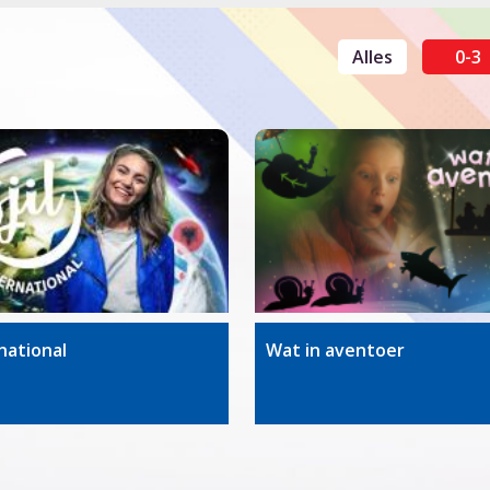
Alles
0-3
rnational
Wat in aventoer