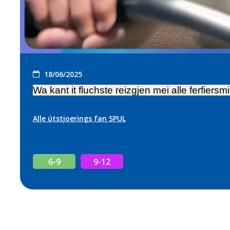
18/06/2025
Wa kant it fluchste reizgjen mei alle ferfiersm
Alle útstjoerings fan SPUL
6-9
9-12