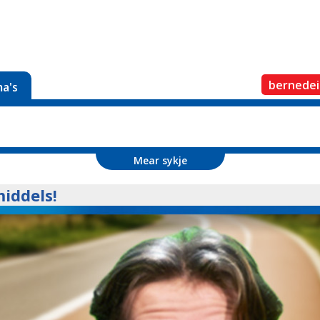
bernedei
a's
Mear sykje
middels!