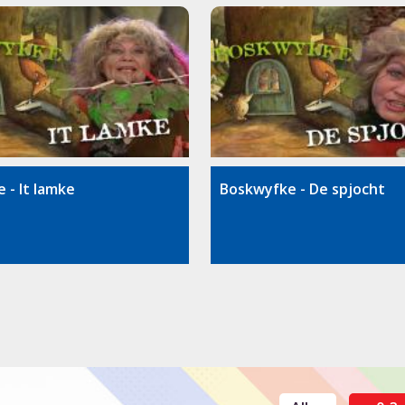
 - It lamke
Boskwyfke - De spjocht