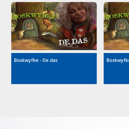
Boskwyfke - De das
Boskwyfke