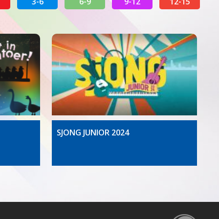
3-6
6-9
9-12
12-15
SJONG JUNIOR 2024