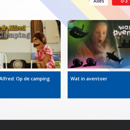
Alles
0-3
Alfred: Op de camping
Wat in aventoer