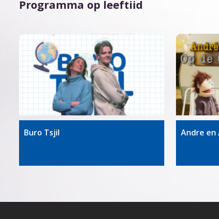
Programma op leeftiid
Buro Tsjil
Andre en 