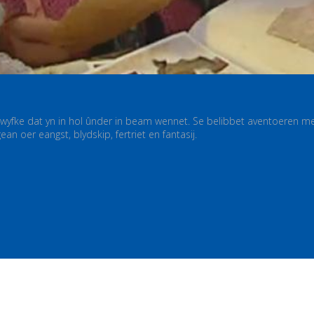
ke dat yn in hol ûnder in beam wennet. Se belibbet aventoeren mei de 
 oer eangst, blydskip, fertriet en fantasij.