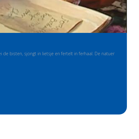
bisten, sjongt in lietsje en fertelt in ferhaal. De natuer