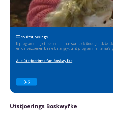
15 útstjoerings
It programma giet oer in leaf mar soms ek ûndogensk boskwyf
en de seizoenen binne belangryk yn it programma, tema's gean
Alle útstjoerings fan Boskwyfke
3-6
Utstjoerings Boskwyfke