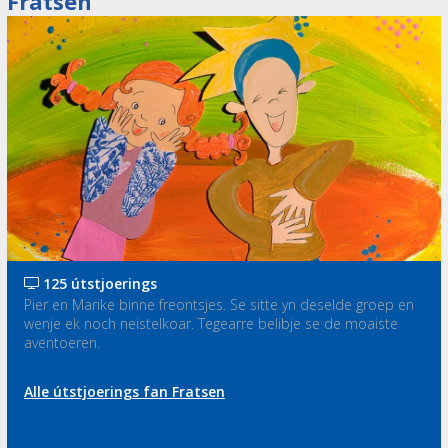
Fratsen
125 útstjoerings
Pier en Marike binne freontsjes. Se sitte yn deselde groep en
wenje ek noch neistelkoar. Tegearre belibje se de moaiste
aventoeren.
Alle útstjoerings fan Fratsen