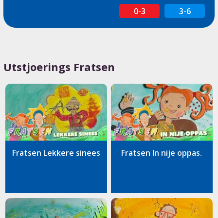
0-3
3-6
Utstjoerings Fratsen
Fratsen Lekkere sinees
Fratsen In nije oppas.