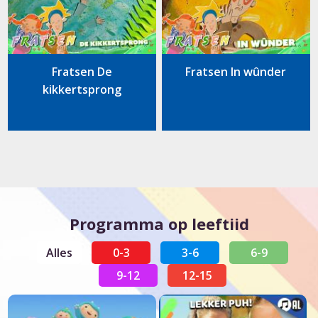
Fratsen De
Fratsen In wûnder
kikkertsprong
Programma op leeftiid
Alles
0-3
3-6
6-9
9-12
12-15