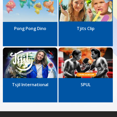
Pong Pong Dino
Tjits Clip
Tsjil International
SPUL