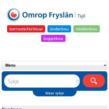
bernedeiferbliuw
ûnderbou
middenbou
boppebou
Mear sykje